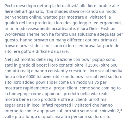
Pochi mesi dopo getting la loro attività alle fiere locali e alle
fiere dell'artigianato, rbia shades stava cercando un modo
per vendere online. wanted per mostrare ai visitatori la
qualità del loro prodotto, i loro design leggeri ed ergonomici,
in un modo visivamente accattivante. il loro Didi - Fashion
WordPress Theme non ha fornito una soluzione adeguata per
questo. hanno provato un many different options prima di
trovare powr slider e nessuno di loro sembrava far parte del
sito, era goffo e difficile da usare.
Nel just months della registrazione con powr popup sono
stati in grado di boost i loro contatti oltre il 250% (oltre 600
contatti reali) e hanno constantly cresciuto i loro social media
fino a oltre 6000 follower utilizzando powr social feed sul loro
sito. loro added powr slider come un modo visivo per
mostrare rapidamente ai propri clienti come sono coming to
la homepage come appaiono i prodotti nella vita reale.
mostra bene i loro prodotti e offre ai clienti un'ottima
esperienza in loco. infatti reported i visitatori che hanno
interagito con le app powr sul loro sito sono stati coinvolti 2,5
volte più a lungo di qualsiasi altra persona sul loro sito.