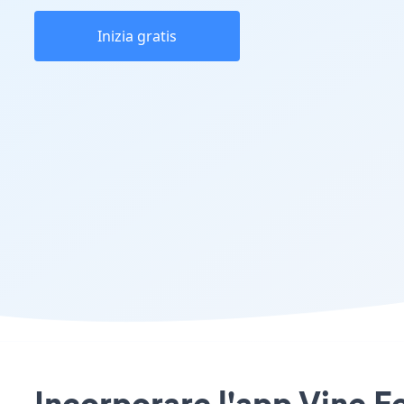
Inizia gratis
Incorporare l'app Vine F