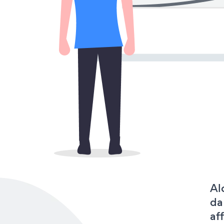
Al
da
af