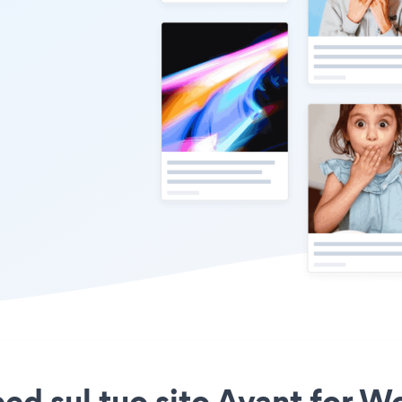
eed sul tuo sito Avant for W