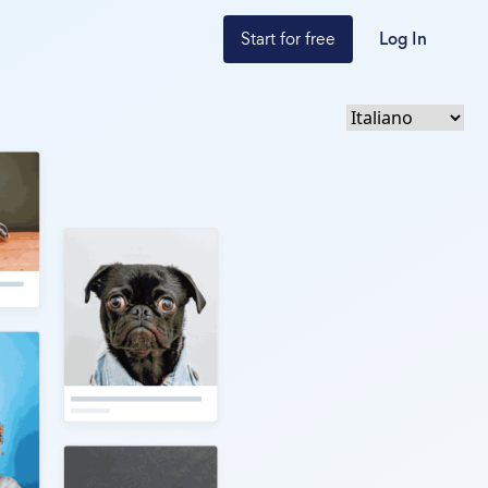
Start for free
Log In