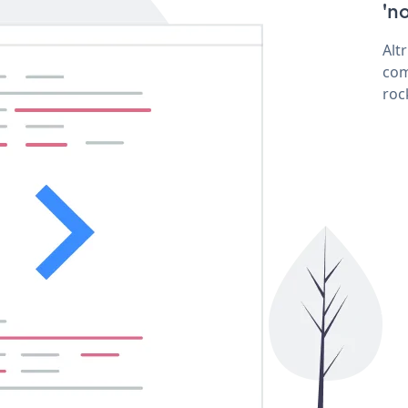
'no
Alt
com
roc