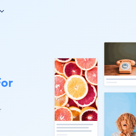
For
r