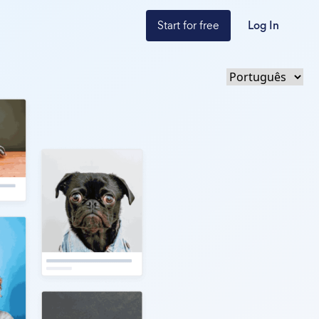
Start for free
Log In