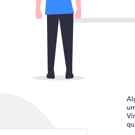
Al
um
Vi
qu