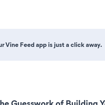
r Vine Feed app is just a click away.
he Guesswork of Building Y