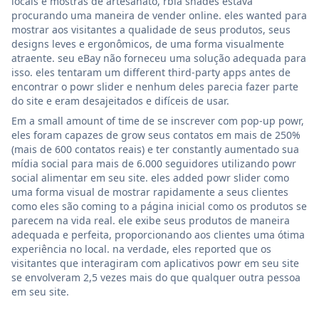
locais e mostras de artesanato, rbia shades estava
procurando uma maneira de vender online. eles wanted para
mostrar aos visitantes a qualidade de seus produtos, seus
designs leves e ergonômicos, de uma forma visualmente
atraente. seu eBay não forneceu uma solução adequada para
isso. eles tentaram um different third-party apps antes de
encontrar o powr slider e nenhum deles parecia fazer parte
do site e eram desajeitados e difíceis de usar.
Em a small amount of time de se inscrever com pop-up powr,
eles foram capazes de grow seus contatos em mais de 250%
(mais de 600 contatos reais) e ter constantly aumentado sua
mídia social para mais de 6.000 seguidores utilizando powr
social alimentar em seu site. eles added powr slider como
uma forma visual de mostrar rapidamente a seus clientes
como eles são coming to a página inicial como os produtos se
parecem na vida real. ele exibe seus produtos de maneira
adequada e perfeita, proporcionando aos clientes uma ótima
experiência no local. na verdade, eles reported que os
visitantes que interagiram com aplicativos powr em seu site
se envolveram 2,5 vezes mais do que qualquer outra pessoa
em seu site.