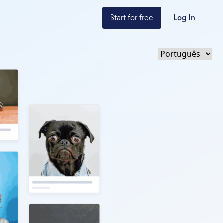
Start for free
Log In