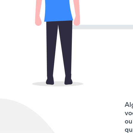
Al
vo
ou
qu