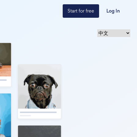
Start for free
Log In