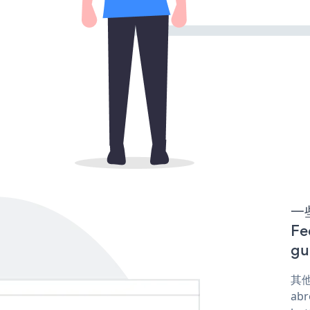
一些
F
gu
其他
abr