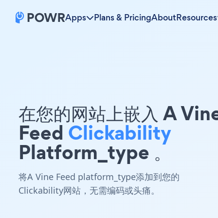
Apps
Plans & Pricing
About
Resources
在您的网站上嵌入 A Vin
Feed
Clickability
Platform_type 。
将A Vine Feed platform_type添加到您的
Clickability网站，无需编码或头痛。