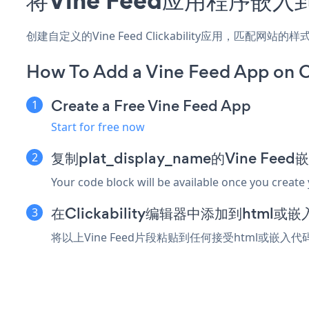
创建自定义的Vine Feed Clickability应用，匹配网
How To Add a Vine Feed App on Cl
Create a Free Vine Feed App
Start for free now
复制plat_display_name的Vine Fee
Your code block will be available once you create
在Clickability编辑器中添加到html或
将以上Vine Feed片段粘贴到任何接受html或嵌入代码