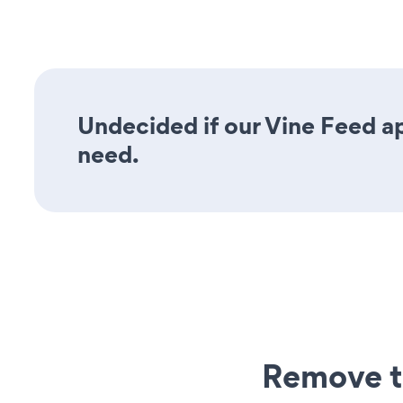
Undecided if our Vine Feed ap
need.
Remove t