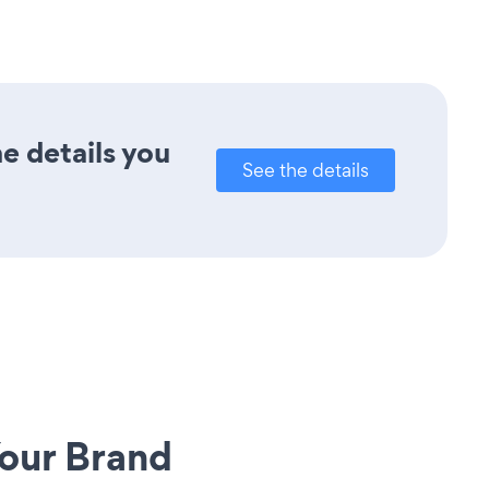
e details you
See the details
our Brand