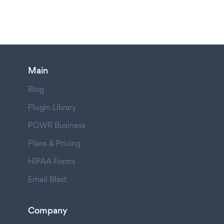
Main
Blog
Plugin Library
POWR Business
Plans & Pricing
HIPAA Forms
Email Blast
Company