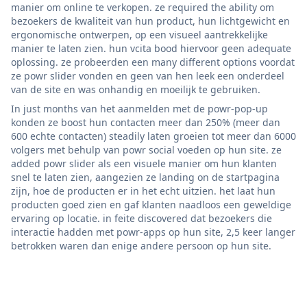
manier om online te verkopen. ze required the ability om
bezoekers de kwaliteit van hun product, hun lichtgewicht en
ergonomische ontwerpen, op een visueel aantrekkelijke
manier te laten zien. hun vcita bood hiervoor geen adequate
oplossing. ze probeerden een many different options voordat
ze powr slider vonden en geen van hen leek een onderdeel
van de site en was onhandig en moeilijk te gebruiken.
In just months van het aanmelden met de powr-pop-up
konden ze boost hun contacten meer dan 250% (meer dan
600 echte contacten) steadily laten groeien tot meer dan 6000
volgers met behulp van powr social voeden op hun site. ze
added powr slider als een visuele manier om hun klanten
snel te laten zien, aangezien ze landing on de startpagina
zijn, hoe de producten er in het echt uitzien. het laat hun
producten goed zien en gaf klanten naadloos een geweldige
ervaring op locatie. in feite discovered dat bezoekers die
interactie hadden met powr-apps op hun site, 2,5 keer langer
betrokken waren dan enige andere persoon op hun site.