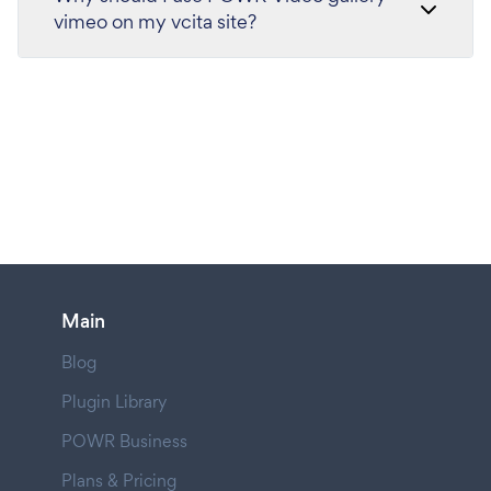
vimeo on my vcita site?
Main
Blog
Plugin Library
POWR Business
Plans & Pricing