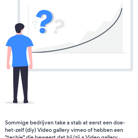
Sommige bedrijven take a stab at eerst een doe-
het-zelf (diy) Video gallery vimeo of hebben een
"techie" die beweert dat hij/zij a Video gallery