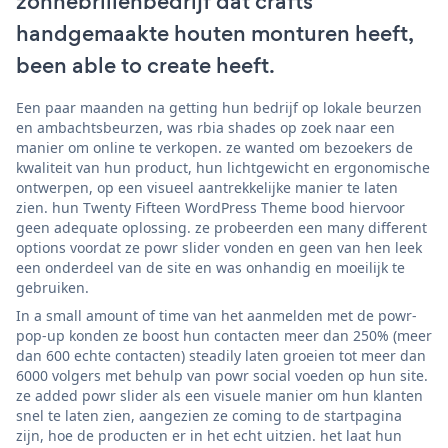
zonnebrillenbedrijf dat crafts
handgemaakte houten monturen heeft,
been able to create heeft.
Een paar maanden na getting hun bedrijf op lokale beurzen
en ambachtsbeurzen, was rbia shades op zoek naar een
manier om online te verkopen. ze wanted om bezoekers de
kwaliteit van hun product, hun lichtgewicht en ergonomische
ontwerpen, op een visueel aantrekkelijke manier te laten
zien. hun Twenty Fifteen WordPress Theme bood hiervoor
geen adequate oplossing. ze probeerden een many different
options voordat ze powr slider vonden en geen van hen leek
een onderdeel van de site en was onhandig en moeilijk te
gebruiken.
In a small amount of time van het aanmelden met de powr-
pop-up konden ze boost hun contacten meer dan 250% (meer
dan 600 echte contacten) steadily laten groeien tot meer dan
6000 volgers met behulp van powr social voeden op hun site.
ze added powr slider als een visuele manier om hun klanten
snel te laten zien, aangezien ze coming to de startpagina
zijn, hoe de producten er in het echt uitzien. het laat hun