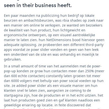
seen in their business heeft.
Een paar maanden na publicizing hun bedrijf op lokale
beurzen en ambachtsbeurzen, was rbia shades op zoek naar
een manier om online te verkopen. ze wanted om bezoekers
de kwaliteit van hun product, hun lichtgewicht en
ergonomische ontwerpen, op een visueel aantrekkelijke
manier te laten zien. hun NetDimensions bood hiervoor geen
adequate oplossing. ze probeerden een different third-party
apps voordat ze powr slider vonden en geen van hen leek
een onderdeel van de site en was onhandig en moeilijk te
gebruiken.
In a small amount of time van het aanmelden met de powr-
pop-up konden ze grow hun contacten meer dan 250% (meer
dan 600 echte contacten) constantly laten groeien tot meer
dan 6000 volgers met behulp van powr social voeden op hun
site. ze added powr slider als een visuele manier om hun
klanten snel te laten zien, aangezien ze coming to de
startpagina zijn, hoe de producten er in het echt uitzien. het
laat hun producten goed zien en gaf klanten naadloos een
geweldige ervaring op locatie. in feite discovered dat