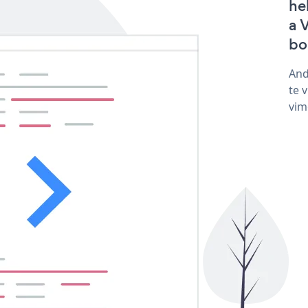
he
a 
bo
And
te 
vim