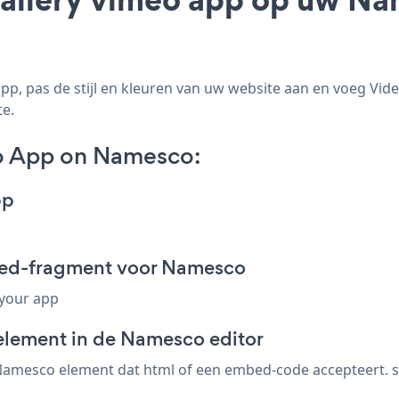
p, pas de stijl en kleuren van uw website aan en voeg Vid
te.
eo App on Namesco:
pp
mbed-fragment voor Namesco
 your app
element in de Namesco editor
amesco element dat html of een embed-code accepteert. sla