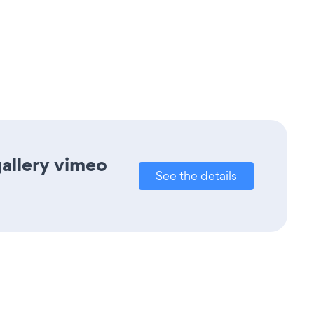
gallery vimeo
See the details