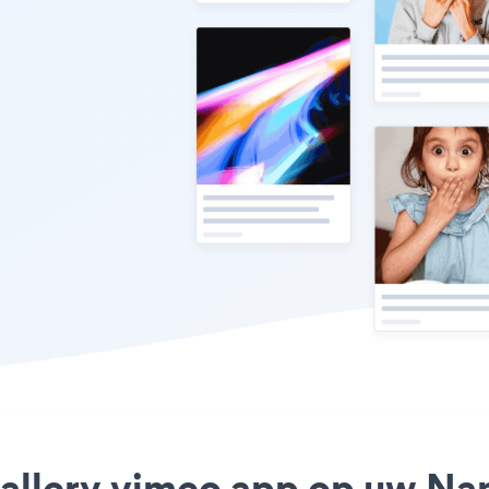
gallery vimeo app op uw Nam