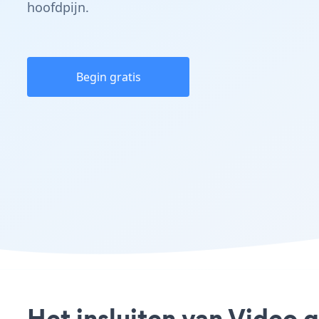
hoofdpijn.
Begin gratis
Het insluiten van Video 