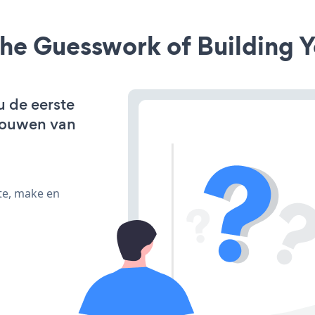
he Guesswork of Building Y
u de eerste
bouwen van
te, make en