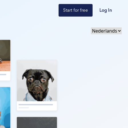
Start for free
Log In