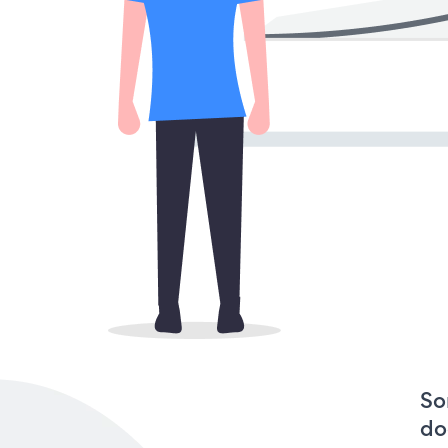
So
do