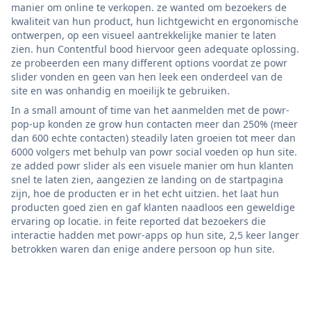
manier om online te verkopen. ze wanted om bezoekers de
kwaliteit van hun product, hun lichtgewicht en ergonomische
ontwerpen, op een visueel aantrekkelijke manier te laten
zien. hun Contentful bood hiervoor geen adequate oplossing.
ze probeerden een many different options voordat ze powr
slider vonden en geen van hen leek een onderdeel van de
site en was onhandig en moeilijk te gebruiken.
In a small amount of time van het aanmelden met de powr-
pop-up konden ze grow hun contacten meer dan 250% (meer
dan 600 echte contacten) steadily laten groeien tot meer dan
6000 volgers met behulp van powr social voeden op hun site.
ze added powr slider als een visuele manier om hun klanten
snel te laten zien, aangezien ze landing on de startpagina
zijn, hoe de producten er in het echt uitzien. het laat hun
producten goed zien en gaf klanten naadloos een geweldige
ervaring op locatie. in feite reported dat bezoekers die
interactie hadden met powr-apps op hun site, 2,5 keer langer
betrokken waren dan enige andere persoon op hun site.