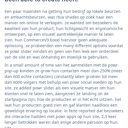
Een paar maanden na getting hun bedrijf op lokale beurzen
en ambachtsbeurzen, was rbia shades op zoek naar een
manier om online te verkopen. ze wanted om bezoekers de
kwaliteit van hun product, hun lichtgewicht en ergonomische
ontwerpen, op een visueel aantrekkelijke manier te laten
zien. hun CommerceV3 bood hiervoor geen adequate
oplossing. ze probeerden een many different options voordat
ze powr slider vonden en geen van hen leek een onderdeel
van de site en was onhandig en moeilijk te gebruiken.
In a small amount of time van het aanmelden met de powr-
pop-up konden ze grow hun contacten meer dan 250% (meer
dan 600 echte contacten) constantly laten groeien tot meer
dan 6000 volgers met behulp van powr social voeden op hun
site. ze added powr slider als een visuele manier om hun
klanten snel te laten zien, aangezien ze landing on de
startpagina zijn, hoe de producten er in het echt uitzien. het
laat hun producten goed zien en gaf klanten naadloos een
geweldige ervaring op locatie. in feite reported dat bezoekers
die interactie hadden met powr-apps op hun site, 2,5 keer
langer betrokken waren dan enige andere persoon op hun
site.