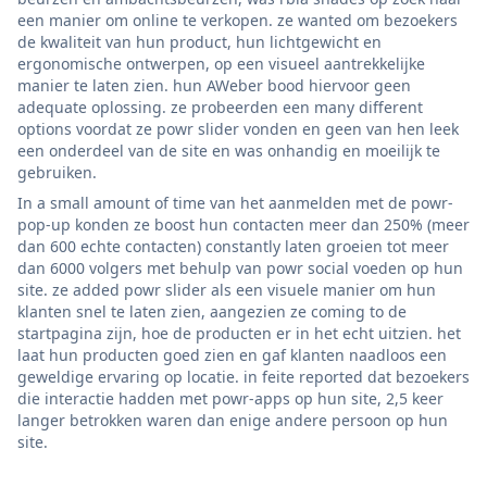
een manier om online te verkopen. ze wanted om bezoekers
de kwaliteit van hun product, hun lichtgewicht en
ergonomische ontwerpen, op een visueel aantrekkelijke
manier te laten zien. hun AWeber bood hiervoor geen
adequate oplossing. ze probeerden een many different
options voordat ze powr slider vonden en geen van hen leek
een onderdeel van de site en was onhandig en moeilijk te
gebruiken.
In a small amount of time van het aanmelden met de powr-
pop-up konden ze boost hun contacten meer dan 250% (meer
dan 600 echte contacten) constantly laten groeien tot meer
dan 6000 volgers met behulp van powr social voeden op hun
site. ze added powr slider als een visuele manier om hun
klanten snel te laten zien, aangezien ze coming to de
startpagina zijn, hoe de producten er in het echt uitzien. het
laat hun producten goed zien en gaf klanten naadloos een
geweldige ervaring op locatie. in feite reported dat bezoekers
die interactie hadden met powr-apps op hun site, 2,5 keer
langer betrokken waren dan enige andere persoon op hun
site.