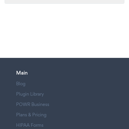
Main
Blog
Plugin Library
POWR Business
Plans & Pricing
HIPAA Forms