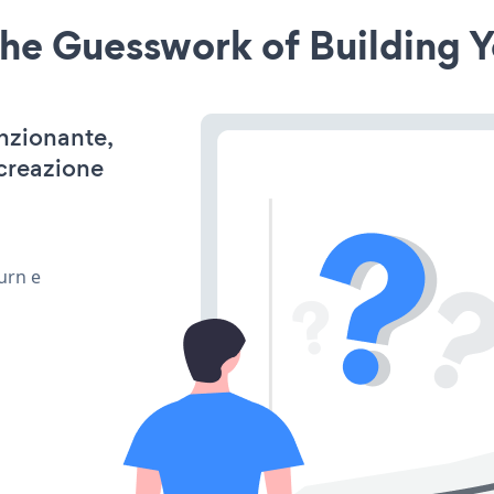
he Guesswork of Building Y
unzionante,
 creazione
urn e