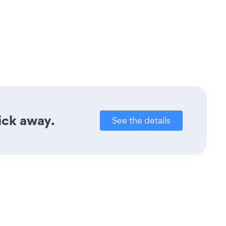
lick away.
See the details