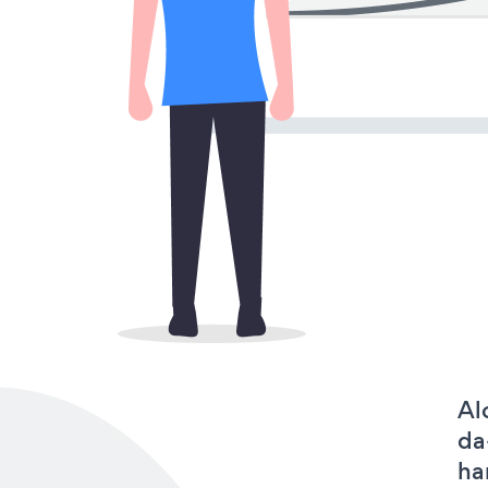
Al
da
ha