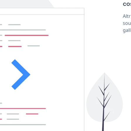
co
Alt
sou
gal