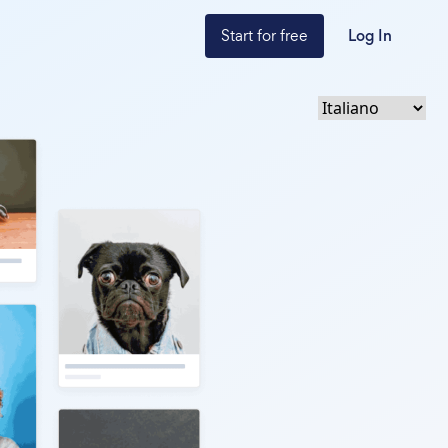
Start for free
Log In