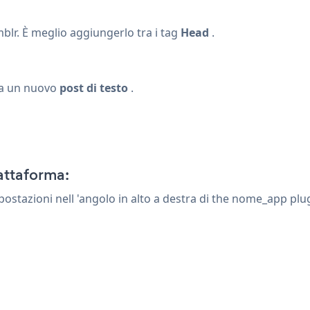
blr. È meglio aggiungerlo tra i tag
Head
.
ea un nuovo
post di testo
.
attaforma:
mpostazioni
nell 'angolo in alto a destra di the nome_app plu