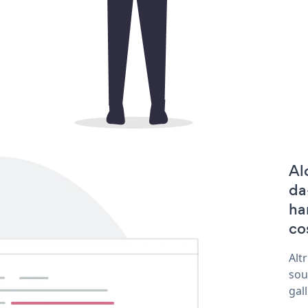
Al
da
ha
co
Alt
sou
gal