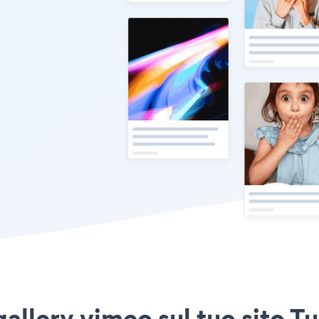
allery vimeo sul tuo sito T