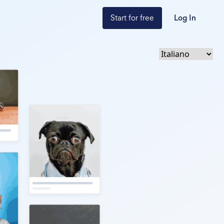
Start for free
Log In