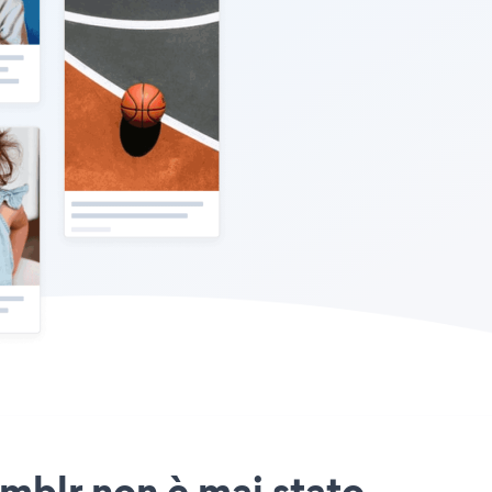
umblr non è mai stato