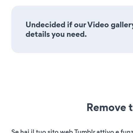
Undecided if our Video galler
details you need.
Remove t
Se hai il tuo sito web Tumblr attivo e fun