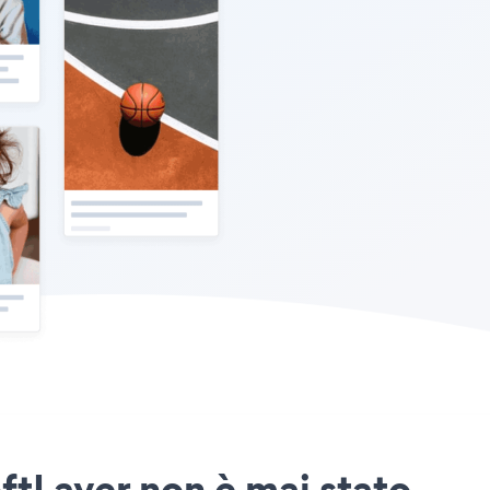
oftLayer non è mai stato