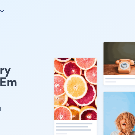
ry
 Em
l