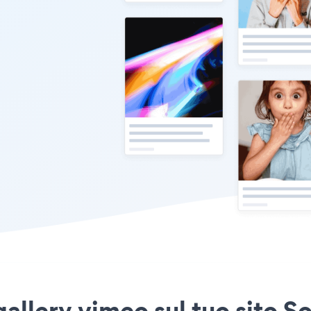
allery vimeo sul tuo sito S