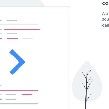
co
Alt
sou
gal