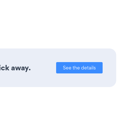
lick away.
See the details