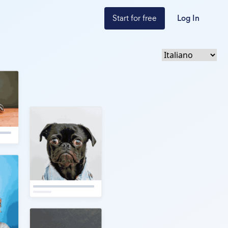
Start for free
Log In