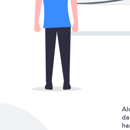
Al
da
ha