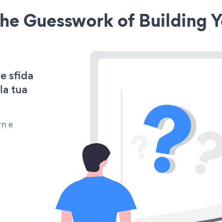
he Guesswork of Building Y
e sfida
la tua
rn e