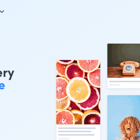
ery
e