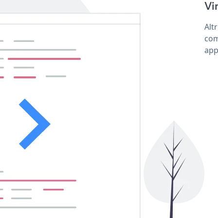
Vi
Alt
com
app