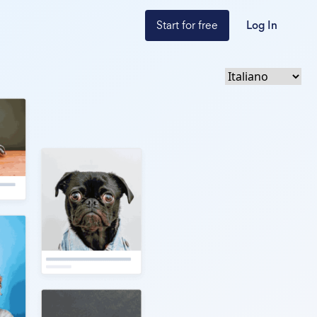
Start for free
Log In