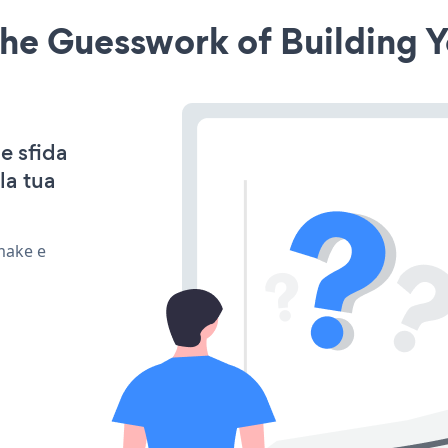
he Guesswork of Building Y
e sfida
la tua
 make e