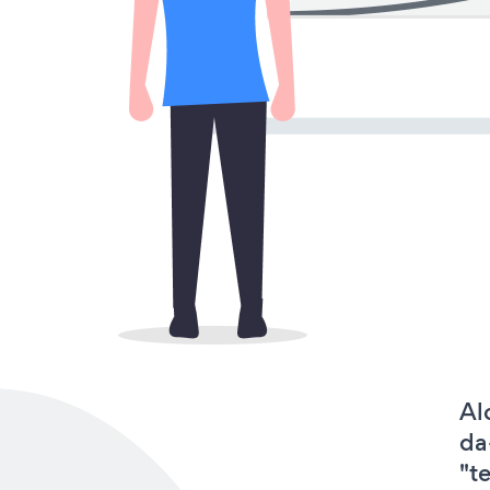
Al
da
"t