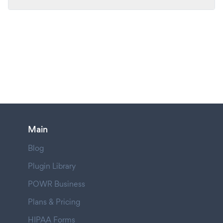
Main
Blog
Plugin Library
POWR Business
Plans & Pricing
HIPAA Forms