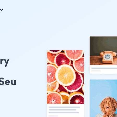
ry
 Seu