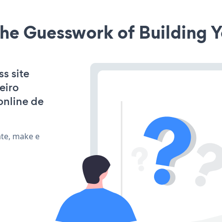
he Guesswork of Building Y
s site
eiro
online de
ate, make e