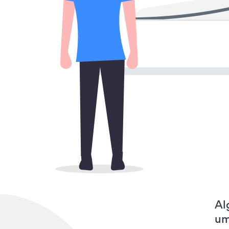
Al
um