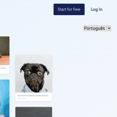
Start for free
Log In