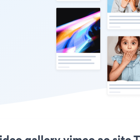
ideo gallery vimeo ao site 