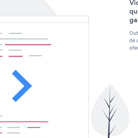
Vi
qu
ga
Out
de 
ofe