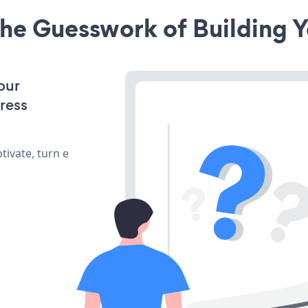
he Guesswork of Building Y
our
ress
ivate, turn e