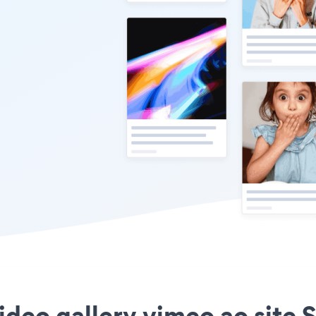
ideo gallery vimeo ao site 