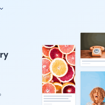
ry
u
o