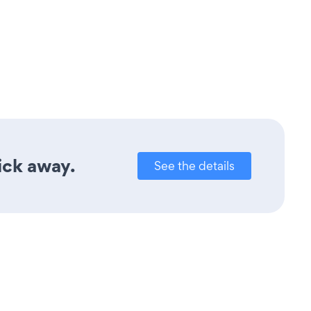
lick away.
See the details