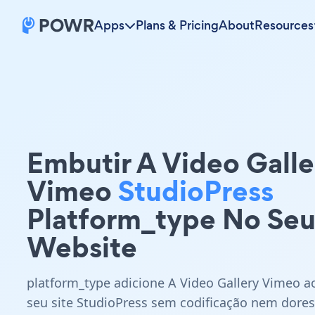
Apps
Plans & Pricing
About
Resources
Embutir A Video Galle
Vimeo
StudioPress
Platform_type No Se
Website
platform_type adicione A Video Gallery Vimeo a
seu site StudioPress sem codificação nem dores