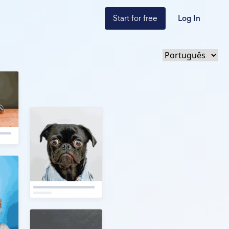
Start for free
Log In