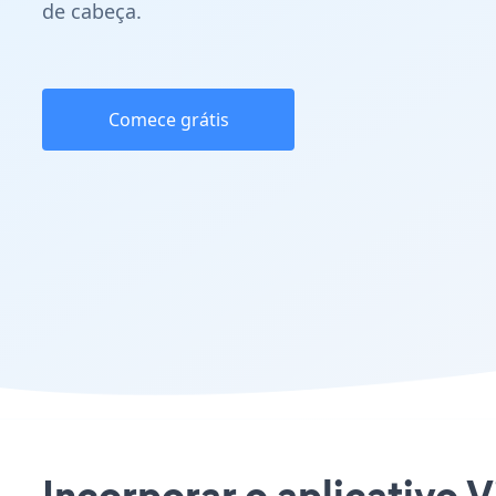
de cabeça.
Comece grátis
Incorporar o aplicativo V