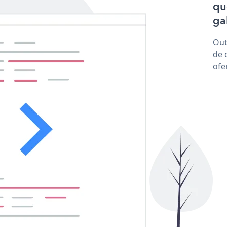
qu
ga
Out
de 
ofe