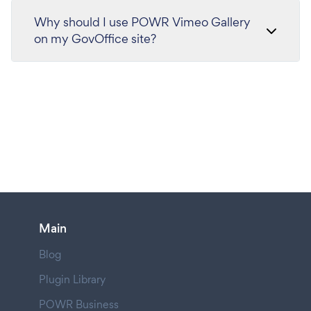
Why should I use POWR Vimeo Gallery
on my GovOffice site?
Main
Blog
Plugin Library
POWR Business