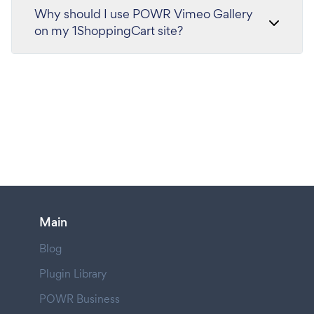
Why should I use POWR Vimeo Gallery
on my 1ShoppingCart site?
Main
Blog
Plugin Library
POWR Business