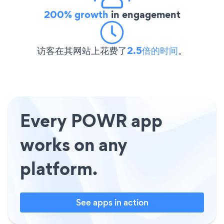
200% growth
in engagement
访客在其网站上花费了
2.5倍的时间
。
Every POWR app
works on any
platform.
See apps in action