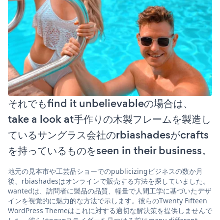
それでもfind it unbelievableの場合は、
take a look at手作りの木製フレームを製造し
ているサングラス会社のrbiashadesがcrafts
を持っているものをseen in their business。
地元の見本市や工芸品ショーでのpublicizingビジネスの数か月
後、rbiashadesはオンラインで販売する方法を探していました。
wantedは、訪問者に製品の品質、軽量で人間工学に基づいたデザ
インを視覚的に魅力的な方法で示します。彼らのTwenty Fifteen
WordPress Themeはこれに対する適切な解決策を提供しませんで