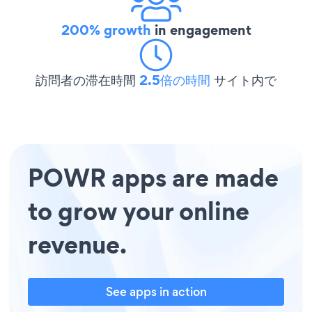
200% growth
in engagement
訪問者の滞在時間
2.5倍の時間
サイト内で
POWR apps are made
to grow your online
revenue.
See apps in action