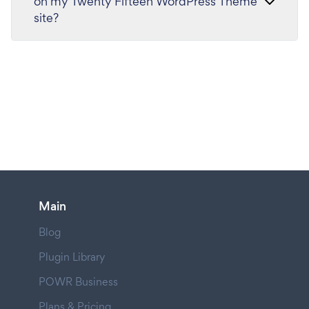
on my Twenty Fifteen WordPress Theme
site?
Main
Blog
Plugin Library
POWR Business
Plans & Pricing