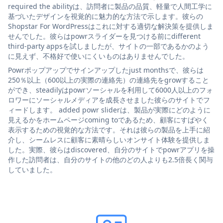
required the abilityは、訪問者に製品の品質、軽量で人間工学に
基づいたデザインを視覚的に魅力的な方法で示します。彼らの
Shopstar For WordPressはこれに対する適切な解決策を提供しま
せんでした。彼らはpowrスライダーを見つける前にdifferent
third-party appsを試しましたが、サイトの一部であるかのよう
に見えず、不格好で使いにくいものはありませんでした。
Powrポップアップでサインアップしたjust monthsで、彼らは
250％以上（600以上の実際の連絡先）の連絡先をgrowすること
ができ、steadilyはpowrソーシャルを利用して6000人以上のフォ
ロワーにソーシャルメディアを成長させました彼らのサイトでフ
ィードします。 added powr sliderは、製品が実際にどのように
見えるかをホームページcoming toであるため、顧客にすばやく
表示するための視覚的な方法です。それは彼らの製品を上手に紹
介し、シームレスに顧客に素晴らしいオンサイト体験を提供しま
した。実際、彼らはdiscovered、自分のサイトでpowrアプリを操
作した訪問者は、自分のサイトの他のどの人よりも2.5倍長く関与
していました。