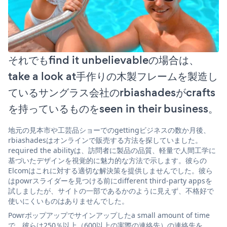
それでもfind it unbelievableの場合は、
take a look at手作りの木製フレームを製造し
ているサングラス会社のrbiashadesがcrafts
を持っているものをseen in their business。
地元の見本市や工芸品ショーでのgettingビジネスの数か月後、
rbiashadesはオンラインで販売する方法を探していました。
required the abilityは、訪問者に製品の品質、軽量で人間工学に
基づいたデザインを視覚的に魅力的な方法で示します。彼らの
Elcomはこれに対する適切な解決策を提供しませんでした。彼ら
はpowrスライダーを見つける前にdifferent third-party appsを
試しましたが、サイトの一部であるかのように見えず、不格好で
使いにくいものはありませんでした。
Powrポップアップでサインアップしたa small amount of time
で、彼らは250％以上（600以上の実際の連絡先）の連絡先を