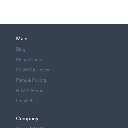
Main
Blog
Plugin Library
POWR Business
Plans & Pricing
HIPAA Forms
Email Blast
Company