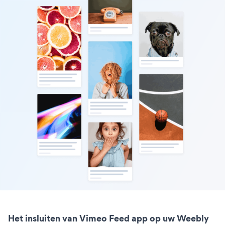
Het insluiten van Vimeo Feed app op uw Weebly