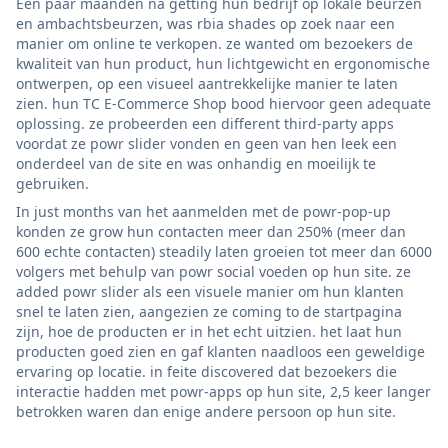
Een paar maanden na getting hun bedrijf op lokale beurzen
en ambachtsbeurzen, was rbia shades op zoek naar een
manier om online te verkopen. ze wanted om bezoekers de
kwaliteit van hun product, hun lichtgewicht en ergonomische
ontwerpen, op een visueel aantrekkelijke manier te laten
zien. hun TC E-Commerce Shop bood hiervoor geen adequate
oplossing. ze probeerden een different third-party apps
voordat ze powr slider vonden en geen van hen leek een
onderdeel van de site en was onhandig en moeilijk te
gebruiken.
In just months van het aanmelden met de powr-pop-up
konden ze grow hun contacten meer dan 250% (meer dan
600 echte contacten) steadily laten groeien tot meer dan 6000
volgers met behulp van powr social voeden op hun site. ze
added powr slider als een visuele manier om hun klanten
snel te laten zien, aangezien ze coming to de startpagina
zijn, hoe de producten er in het echt uitzien. het laat hun
producten goed zien en gaf klanten naadloos een geweldige
ervaring op locatie. in feite discovered dat bezoekers die
interactie hadden met powr-apps op hun site, 2,5 keer langer
betrokken waren dan enige andere persoon op hun site.