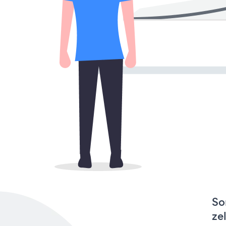
So
ze