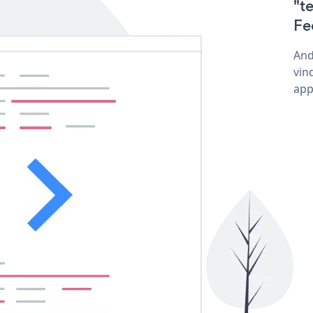
"t
Fe
And
vin
app