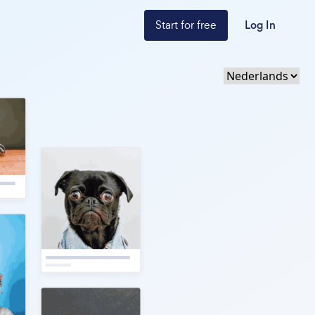
Start for free
Log In