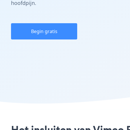
hoofdpijn.
Begin gratis
Het insluiten van Vimeo 