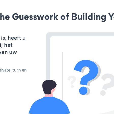
he Guesswork of Building Y
is, heeft u
j het
van uw
ivate, turn en