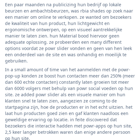
Een paar maanden na publicizing hun bedrijf op lokale
beurzen en ambachtsbeurzen, was rbia shades op zoek naar
een manier om online te verkopen. ze wanted om bezoekers
de kwaliteit van hun product, hun lichtgewicht en
ergonomische ontwerpen, op een visueel aantrekkelijke
manier te laten zien. hun Material bood hiervoor geen
adequate oplossing. ze probeerden een many different
options voordat ze powr slider vonden en geen van hen leek
een onderdeel van de site en was onhandig en moeilijk te
gebruiken.
In a small amount of time van het aanmelden met de powr-
pop-up konden ze boost hun contacten meer dan 250% (meer
dan 600 echte contacten) constantly laten groeien tot meer
dan 6000 volgers met behulp van powr social voeden op hun
site. ze added powr slider als een visuele manier om hun
klanten snel te laten zien, aangezien ze coming to de
startpagina zijn, hoe de producten er in het echt uitzien. het
laat hun producten goed zien en gaf klanten naadloos een
geweldige ervaring op locatie. in feite discovered dat
bezoekers die interactie hadden met powr-apps op hun site,
2,5 keer langer betrokken waren dan enige andere persoon
op hun site.