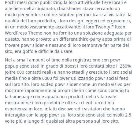
Pochi mesi dopo publicizing la loro attività alle fiere locali e
alle fiere dell'artigianato, rbia shades stava cercando un
modo per vendere online. wanted per mostrare ai visitatori la
qualità del loro prodotto, i loro design leggeri ed ergonomici,
in un modo visivamente accattivante. il loro Twenty Fifteen
WordPress Theme non ha fornito una soluzione adeguata per
questo. hanno provato un different third-party apps prima di
trovare powr slider e nessuno di loro sembrava far parte del
sito, era goffo e difficile da usare.
Nel a small amount of time della registrazione con powr
popup sono stati in grado di boost i loro contatti oltre il 250%
(oltre 600 contatti reali) e hanno steadily cresciuto i loro social
media fino a oltre 6000 follower utilizzando powr social feed
sul loro sito. loro added powr slider come un modo visivo per
mostrare rapidamente ai propri clienti come sono coming to
la homepage come appaiono i prodotti nella vita reale.
mostra bene i loro prodotti e offre ai clienti un'ottima
esperienza in loco. infatti discovered i visitatori che hanno
interagito con le app powr sul loro sito sono stati coinvolti 2,5
volte più a lungo di qualsiasi altra persona sul loro sito.