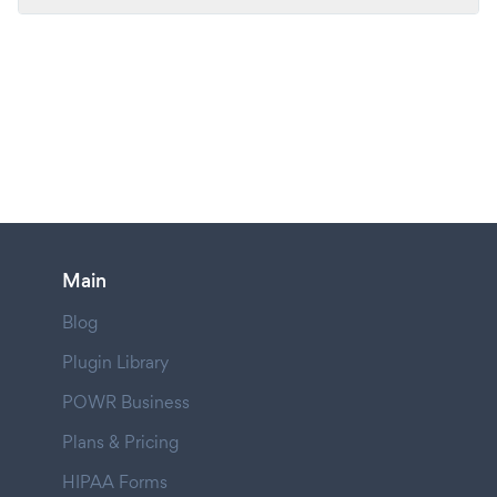
Main
Blog
Plugin Library
POWR Business
Plans & Pricing
HIPAA Forms