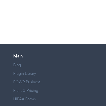
Main
Blog
Plugin Library
POWR Business
Plans & Pricing
HIPAA Forms