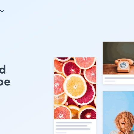
ed
pe