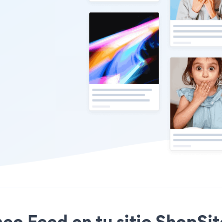
meo Feed en tu sitio ShopSit