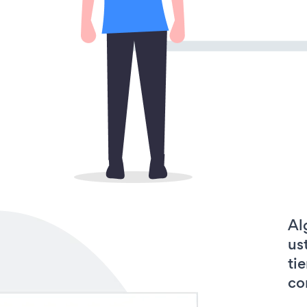
Al
us
ti
co