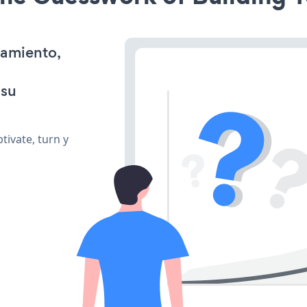
namiento,
 su
ivate, turn y