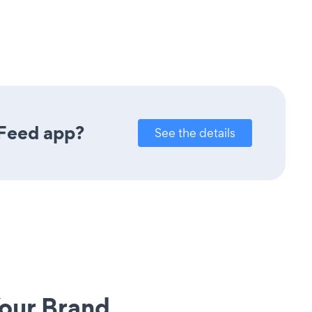
 Feed app?
See the details
our Brand