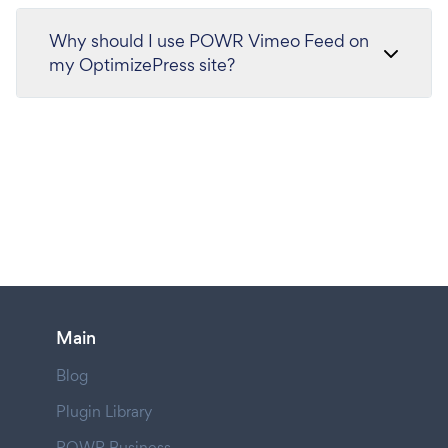
Why should I use POWR Vimeo Feed on
my OptimizePress site?
Main
Blog
Plugin Library
POWR Business