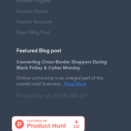
Affiliate Program
Success Stories
Feature Requests
Guest Blog Post
Featured Blog post
Converting Cross-Border Shoppers During
Black Friday & Cyber Monday
Online commerce is an integral part of the
overall retail business.
Read More
Posted by on
2026-08-07