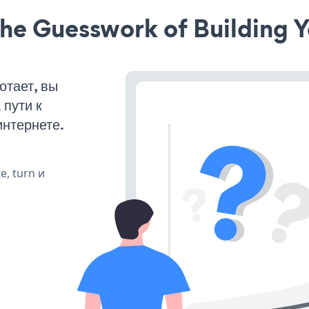
he Guesswork of Building Y
отает, вы
пути к
интернете.
e, turn и