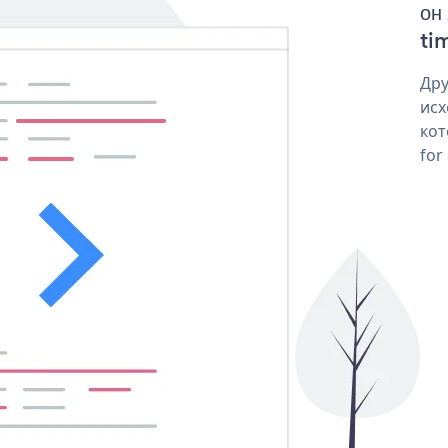
он
tim
Дру
исх
кот
for