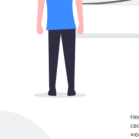
Не
св
«c