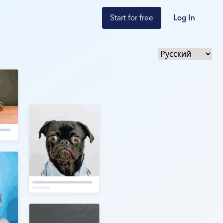
Start for free
Log In