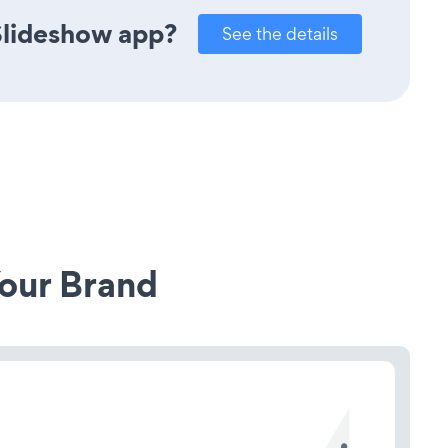
Slideshow app?
See the details
our Brand