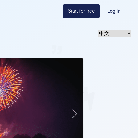
Start for free
Log In