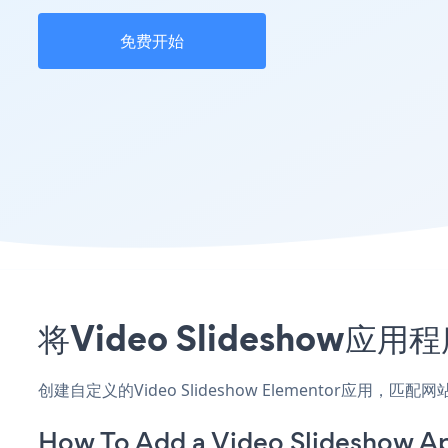
免费开始
将Video Slideshow
创建自定义的Video Slideshow Elementor应用
How To Add a Video Slideshow A