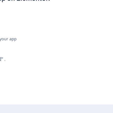
 your app
”
。