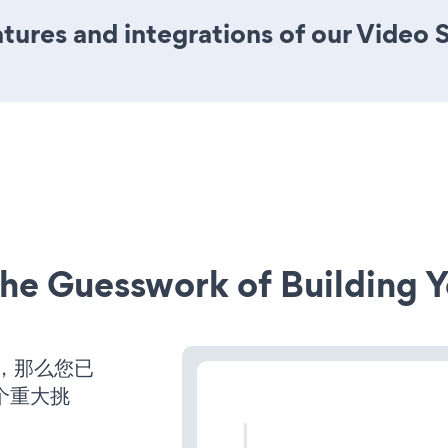
ures and integrations of our Video 
he Guesswork of Building Y
营，那么您已
个重大挑