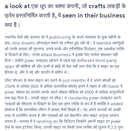
a look at एक धूप का चश्मा कंपनी, जो crafts लकड़ी के
फ्रेम हस्तनिर्मित करती है, में seen in their business
क्या है।
स्थानीय मेलों और क्राफ्ट शो में publicizing के अपने व्यवसाय के कुछ महीनों के
बाद, rbia shades ऑनलाइन बेचने का तरीका ढूंढ रही थी। वे wanted आगंतुकों
को उनके उत्पाद की गुणवत्ता, उनके हल्के और एर्गोनोमिक डिज़ाइन, एक आकर्षक तरीके
से दिखाने के लिए। उनके Atlast Business ने इसके लिए पर्याप्त समाधान नहीं
दिया। उन्होंने powr स्लाइडर खोजने से पहले एक different third-party
apps की कोशिश की और उनमें से कोई भी ऐसा नहीं लगा जैसे कि वे साइट का एक
हिस्सा थे, और वे भद्दे और उपयोग में कठिन थे।
पॉवर पॉपअप के साथ साइन अप करने के just months में वे अपने संपर्कों को
250% से अधिक (600 से अधिक वास्तविक संपर्क) करने में सक्षम थे और boost ने
powr सोशल का उपयोग करके अपने सोशल मीडिया को 6000 से अधिक अनुयायियों
तक बढ़ा दिया है। उनकी साइट पर फ़ीड। वे constantly powr स्लाइडर अपने
ग्राहकों को शीघ्रता से दिखाने के लिए एक दृश्य तरीके के रूप में हैं क्योंकि वे added
होमपेज हैं कि वास्तविक जीवन में उत्पाद कैसे दिखते हैं। यह अपने उत्पादों को अच्छी
तरह से प्रदर्शित करता है और ग्राहकों को एक बेहतरीन ऑन-साइट अनुभव प्रदान
करता है। वास्तव में वे landing on कि विज़िटर जिन्होंने अपनी साइट पर powr
ऐप्स के साथ इंटरैक्ट किया, उनकी साइट पर किसी अन्य व्यक्ति की तुलना में 2.5 गुना