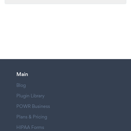
Main
Blog
Plugin Library
POWR Business
Plans & Pricing
HIPAA Forms