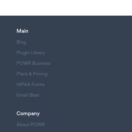
Main
Blog
Plugin Library
POWR Business
Plans & Pricing
HIPAA Forms
Email Blast
Company
About POWR