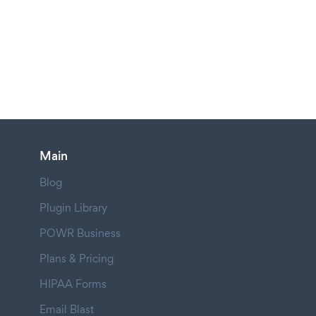
Main
Blog
Plugin Library
POWR Business
Plans & Pricing
HIPAA Forms
Email Blast