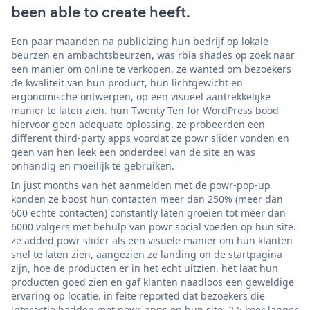
been able to create heeft.
Een paar maanden na publicizing hun bedrijf op lokale
beurzen en ambachtsbeurzen, was rbia shades op zoek naar
een manier om online te verkopen. ze wanted om bezoekers
de kwaliteit van hun product, hun lichtgewicht en
ergonomische ontwerpen, op een visueel aantrekkelijke
manier te laten zien. hun Twenty Ten for WordPress bood
hiervoor geen adequate oplossing. ze probeerden een
different third-party apps voordat ze powr slider vonden en
geen van hen leek een onderdeel van de site en was
onhandig en moeilijk te gebruiken.
In just months van het aanmelden met de powr-pop-up
konden ze boost hun contacten meer dan 250% (meer dan
600 echte contacten) constantly laten groeien tot meer dan
6000 volgers met behulp van powr social voeden op hun site.
ze added powr slider als een visuele manier om hun klanten
snel te laten zien, aangezien ze landing on de startpagina
zijn, hoe de producten er in het echt uitzien. het laat hun
producten goed zien en gaf klanten naadloos een geweldige
ervaring op locatie. in feite reported dat bezoekers die
interactie hadden met powr-apps op hun site, 2,5 keer langer