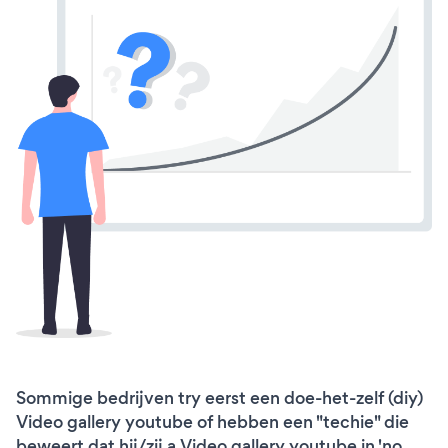
Sommige bedrijven try eerst een doe-het-zelf (diy)
Video gallery youtube of hebben een "techie" die
beweert dat hij/zij a Video gallery youtube in 'no