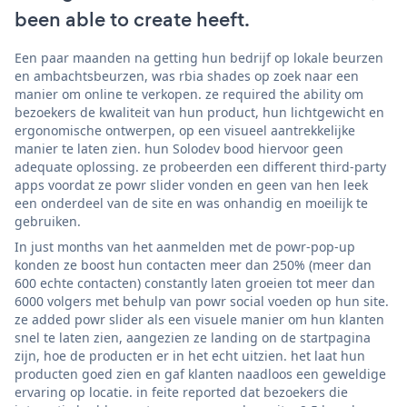
been able to create heeft.
Een paar maanden na getting hun bedrijf op lokale beurzen
en ambachtsbeurzen, was rbia shades op zoek naar een
manier om online te verkopen. ze required the ability om
bezoekers de kwaliteit van hun product, hun lichtgewicht en
ergonomische ontwerpen, op een visueel aantrekkelijke
manier te laten zien. hun Solodev bood hiervoor geen
adequate oplossing. ze probeerden een different third-party
apps voordat ze powr slider vonden en geen van hen leek
een onderdeel van de site en was onhandig en moeilijk te
gebruiken.
In just months van het aanmelden met de powr-pop-up
konden ze boost hun contacten meer dan 250% (meer dan
600 echte contacten) constantly laten groeien tot meer dan
6000 volgers met behulp van powr social voeden op hun site.
ze added powr slider als een visuele manier om hun klanten
snel te laten zien, aangezien ze landing on de startpagina
zijn, hoe de producten er in het echt uitzien. het laat hun
producten goed zien en gaf klanten naadloos een geweldige
ervaring op locatie. in feite reported dat bezoekers die