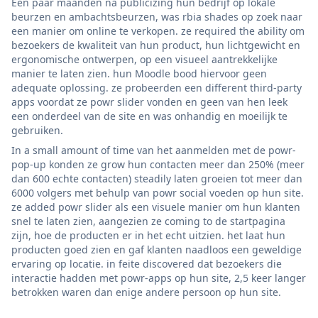
Een paar maanden na publicizing hun bedrijf op lokale
beurzen en ambachtsbeurzen, was rbia shades op zoek naar
een manier om online te verkopen. ze required the ability om
bezoekers de kwaliteit van hun product, hun lichtgewicht en
ergonomische ontwerpen, op een visueel aantrekkelijke
manier te laten zien. hun Moodle bood hiervoor geen
adequate oplossing. ze probeerden een different third-party
apps voordat ze powr slider vonden en geen van hen leek
een onderdeel van de site en was onhandig en moeilijk te
gebruiken.
In a small amount of time van het aanmelden met de powr-
pop-up konden ze grow hun contacten meer dan 250% (meer
dan 600 echte contacten) steadily laten groeien tot meer dan
6000 volgers met behulp van powr social voeden op hun site.
ze added powr slider als een visuele manier om hun klanten
snel te laten zien, aangezien ze coming to de startpagina
zijn, hoe de producten er in het echt uitzien. het laat hun
producten goed zien en gaf klanten naadloos een geweldige
ervaring op locatie. in feite discovered dat bezoekers die
interactie hadden met powr-apps op hun site, 2,5 keer langer
betrokken waren dan enige andere persoon op hun site.