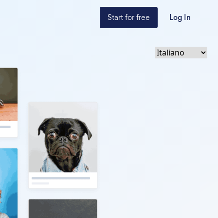
Start for free
Log In