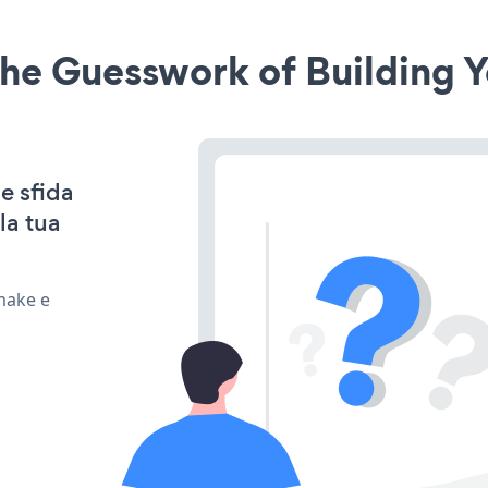
he Guesswork of Building Y
e sfida
la tua
 make e