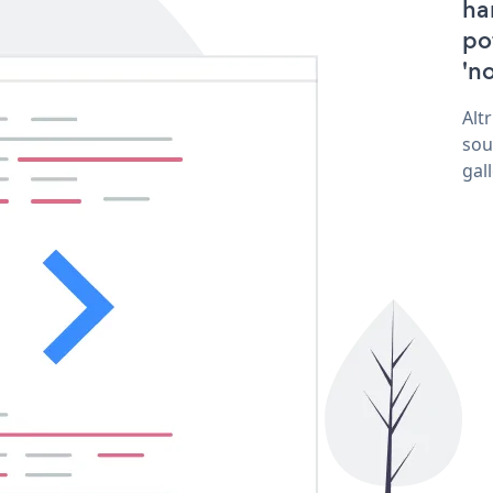
ha
po
'no
Alt
sou
gal