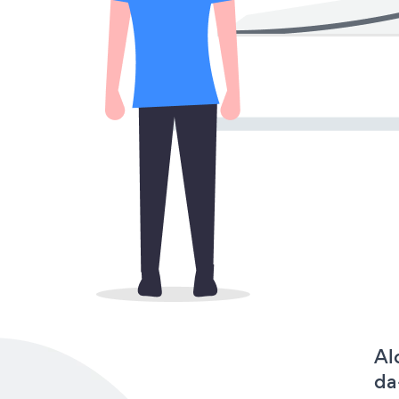
Al
da