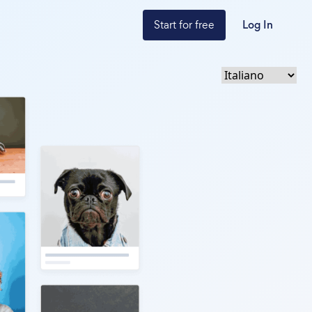
Start for free
Log In