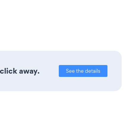
 click away.
See the details