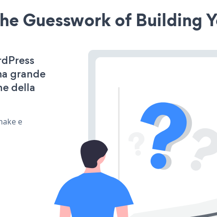
he Guesswork of Building Y
rdPress
ima grande
ne della
make e