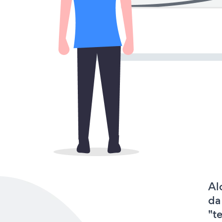
Al
da
"t