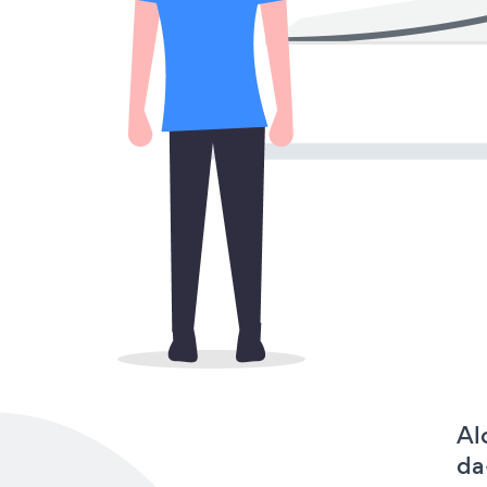
Al
da