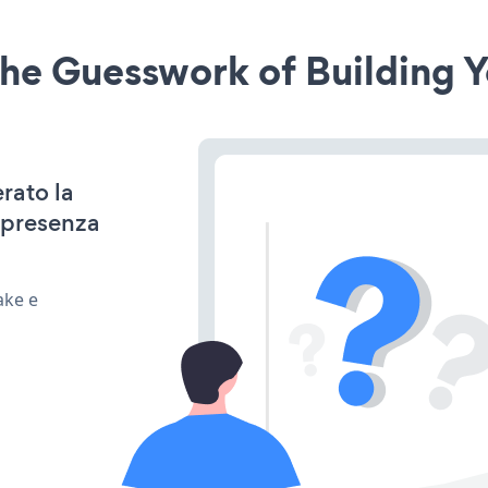
he Guesswork of Building Y
rato la
 presenza
ake e