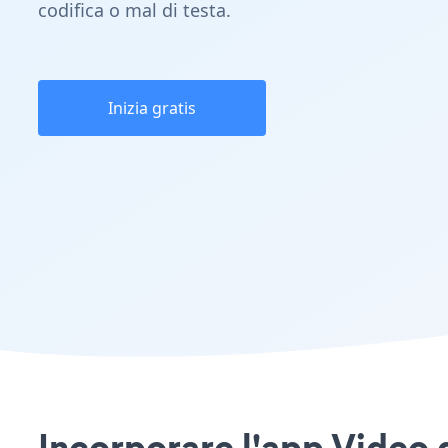
codifica o mal di testa.
Inizia gratis
Incorporare l'app Video g