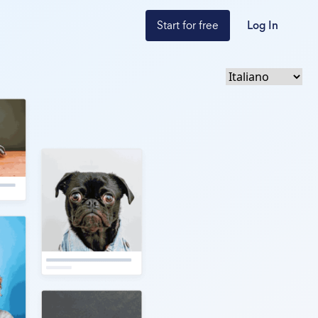
Start for free
Log In